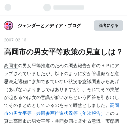
ジェンダーとメディア・ブログ
読者になる
2007
-
02
-
16
高岡市の男女平等政策の見直しは？
高岡市
の男女平等推進のための調査報告が市のＨＰにア
ップされていましたが、以下のように女が管理職など意
思決定過程に参加できていない状況を意識調査からあげ
（あげないよりましではありますが）、それでその実態
が起きるのは女の意識が低いからという回答を引き出し
てそのまとめとしているのをみて唖然としました。
高岡
市の男女平等・共同参画推進状況等（年次報告）
この５
頁に
高岡市
の男女平等・共同参画に関する意識・実態調