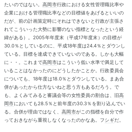
たいのではない。
高岡市
行政における女性管理職比率や
企業における管理職比率などの目標値をあげるといいの
だが、前の計画策定時にそれはできないと行政が主張さ
れてこういった大勢に影響のない指標となったという経
緯がある）。2005年年度末（平成17年度末）の目標が
30.0％としているのに、平成18年度は24.4％とダウンし
ている。目標を達成できていないのである。しかも大幅
に・・。これまで
高岡市
はこういう低い水準で満足して
いることはなかったのにどうしたかことか。行政委員会
についても、18年度は18.0％とダウンしている。まあ合
併があったから仕方ないねと思う方もあるだろう。で
も、よくみてみると審議会等の女性委員の割合は、旧
高
岡市
においても28.5％と前年度の30.3％を割り込んでい
る。合併が理由ではなく、
高岡市
がこの指標を自分で作
っておきながら重視しなくなったのかなあ。フ
シギ
だ。